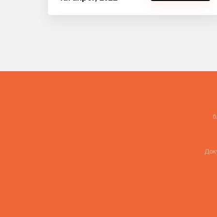
б
Док