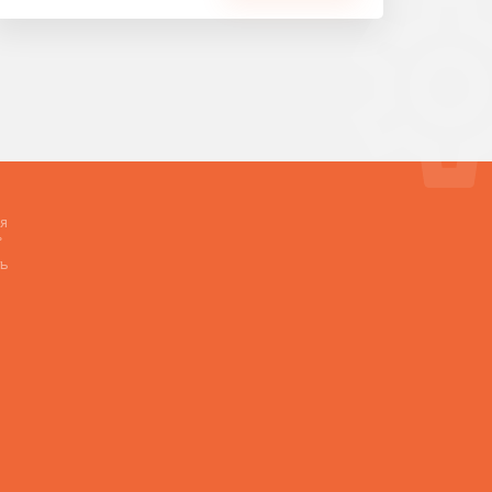
я
»
ь